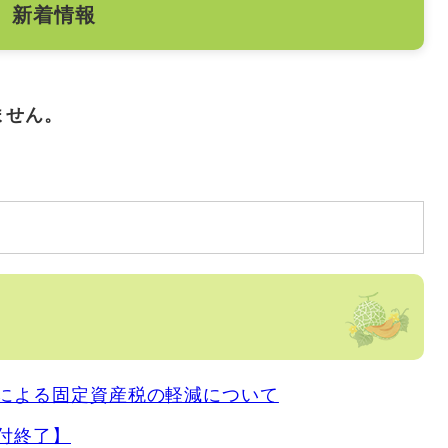
新着情報
ません。
による固定資産税の軽減について
付終了】