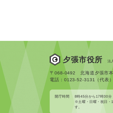
夕張市役所
法人
〒068-0492 北海道夕張市
電話：0123-52-3131（代表
開庁時間
8時45分から17時30分
※土曜・日曜・祝日・1
す。