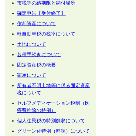
市税等の納期限と納付場所
確定申告【受付終了】
償却資産について
軽自動車税の税率について
土地について
各種手続きについて
固定資産税の概要
家屋について
所有者不明土地等に係る固定資産
税について
セルフメディケーション税制（医
療費控除の特例）
個人住民税の特別徴収について
グリーン化特例（軽課）について