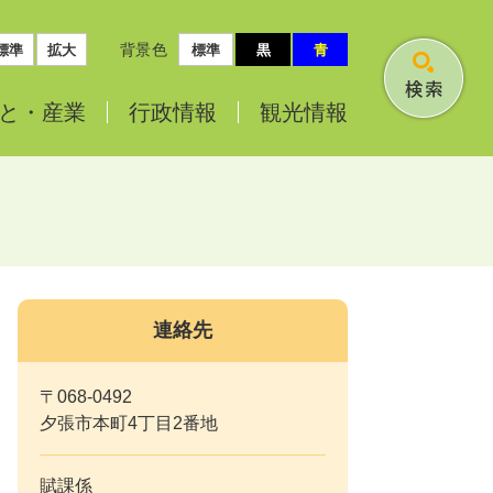
背景色
標準
拡大
標準
黒
青
検
と・
産業
行政情報
観光情報
索
連絡先
〒068-0492
夕張市本町4丁目2番地
賦課係