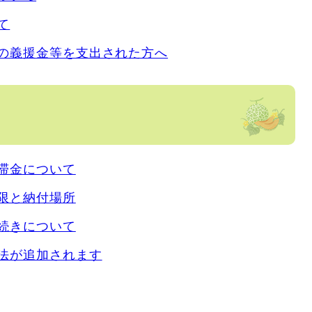
て
の義援金等を支出された方へ
滞金について
限と納付場所
続きについて
法が追加されます