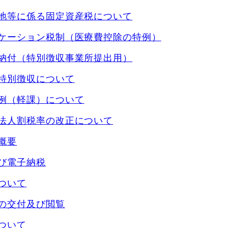
地等に係る固定資産税について
ケーション税制（医療費控除の特例）
納付（特別徴収事業所提出用）
特別徴収について
例（軽課）について
法人割税率の改正について
概要
び電子納税
ついて
の交付及び閲覧
ついて