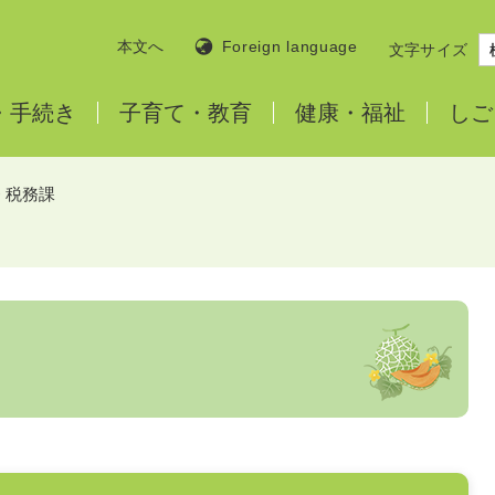
本文へ
Foreign language
文字サイズ
・
手続き
子育て・
教育
健康・
福祉
しご
>
税務課