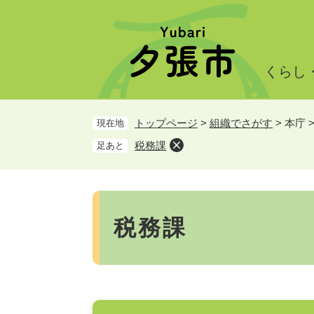
ペ
メ
ー
ニ
ジ
ュ
の
ー
くらし
先
を
頭
飛
で
ば
トップページ
>
組織でさがす
>
本庁
現在地
す。
し
て
税務課
足あと
本
文
へ
本
文
税務課