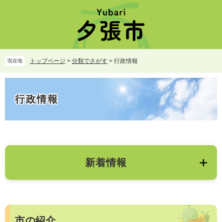
ペ
メ
ー
ニ
ジ
ュ
の
ー
先
を
頭
飛
トップページ
>
分類でさがす
>
行政情報
現在地
で
ば
す。
し
本
て
文
行政情報
本
文
へ
新着情報
市の紹介