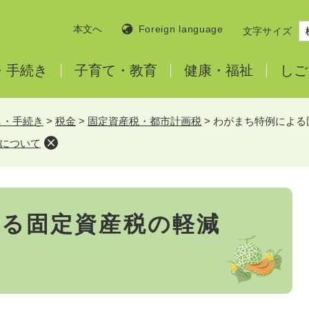
本文へ
Foreign language
文字サイズ
・
手続き
子育て・
教育
健康・
福祉
しご
し・手続き
>
税金
>
固定資産税・都市計画税
>
わがまち特例による
について
る固定資産税の軽減