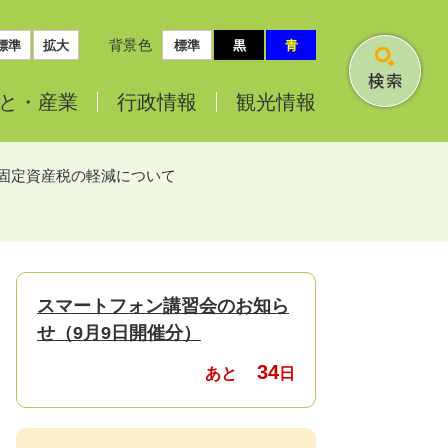
背景色
標準
拡大
標準
黒
青
検
と・
産業
行政情報
観光情報
索
固定資産税の軽減について
スマートフォン講習会のお知ら
せ（9月9日開催分）
34
あと
日