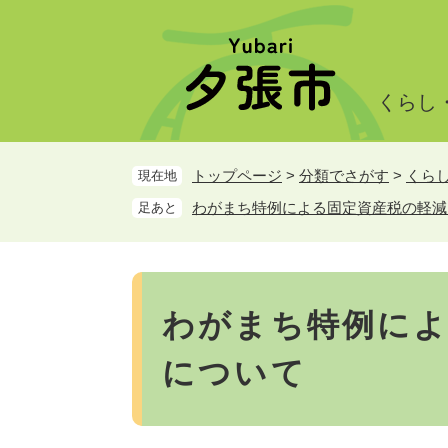
ペ
メ
ー
ニ
ジ
ュ
の
ー
くらし
先
を
頭
飛
で
ば
トップページ
>
分類でさがす
>
くら
現在地
す。
し
て
わがまち特例による固定資産税の軽減
足あと
本
文
へ
本
文
わがまち特例によ
について