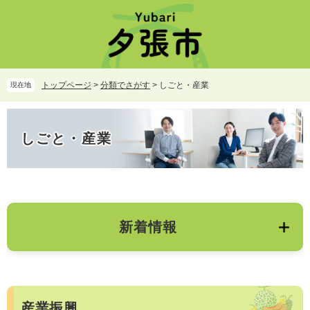
ペ
メ
ー
ニ
ジ
ュ
の
ー
先
を
頭
飛
トップページ
>
分類でさがす
>
しごと・産業
現在地
で
ば
す。
し
本
て
文
しごと・産業
本
文
へ
新着情報
産業振興