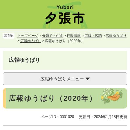
ペ
メ
ー
ニ
ジ
ュ
の
ー
先
を
頭
飛
トップページ
>
分類でさがす
>
行政情報
>
広報・広聴
>
広報ゆうばり
現在地
で
ば
>
広報ゆうばり
>
広報ゆうばり（2020年）
す。
し
て
本
広報ゆうばり
文
へ
広報ゆうばりメニュー
本
広報ゆうばり（2020年）
文
ページID：0001020
更新日：2024年1月15日更新