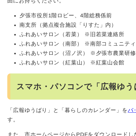
由にお持ちください。
夕張市役所1階ロビー、4階総務係前
南支所（拠点複合施設「りすた」内）
ふれあいサロン（若菜） ※旧若菜連絡所
ふれあいサロン（南部） ※南部コミュニテ
ふれあいサロン（沼ノ沢） ※夕張市農業研
ふれあいサロン（紅葉山） ※紅葉山会館
スマホ・パソコンで「広報ゆう
「広報ゆうばり」と「暮らしのカレンダー」を
バ
す。
また、市ホームページからPDFをダウンロード