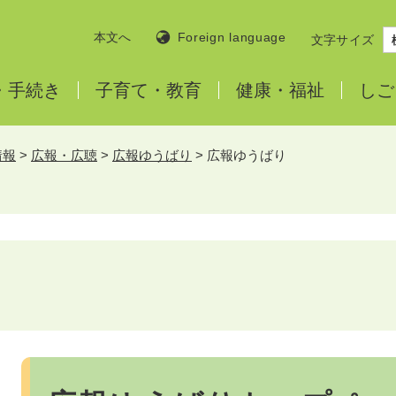
本文へ
Foreign language
文字サイズ
・
手続き
子育て・
教育
健康・
福祉
しご
情報
>
広報・広聴
>
広報ゆうばり
>
広報ゆうばり
本
文