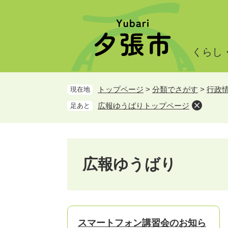
ペ
メ
ー
ニ
ジ
ュ
の
ー
くらし
先
を
頭
飛
で
ば
トップページ
>
分類でさがす
>
行政
現在地
す。
し
て
広報ゆうばりトップページ
足あと
本
文
へ
広報ゆうばり
スマートフォン講習会のお知ら