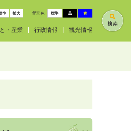
背景色
標準
拡大
標準
黒
青
検
と・
産業
行政情報
観光情報
索