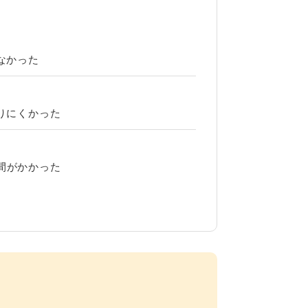
なかった
？
りにくかった
間がかかった