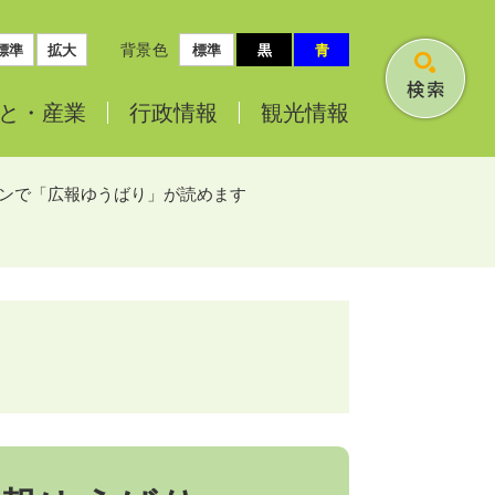
背景色
標準
拡大
標準
黒
青
検
と・
産業
行政情報
観光情報
索
ンで「広報ゆうばり」が読めます