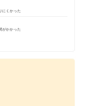
？
りにくかった
間がかかった