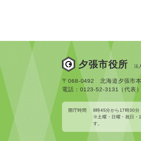
夕張市役所
法人
〒068-0492 北海道夕張市
電話：0123-52-3131（代表
開庁時間
8時45分から17時30分
※土曜・日曜・祝日・1
す。