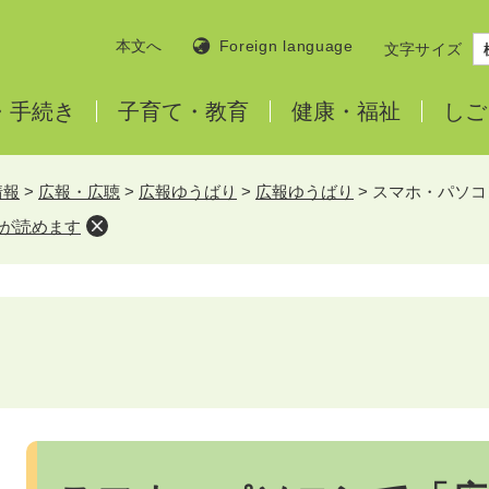
本文へ
Foreign language
文字サイズ
・
手続き
子育て・
教育
健康・
福祉
しご
情報
>
広報・広聴
>
広報ゆうばり
>
広報ゆうばり
>
スマホ・パソコ
が読めます
本
文