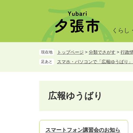
ペ
メ
ー
ニ
ジ
ュ
の
ー
くらし
先
を
頭
飛
で
ば
トップページ
>
分類でさがす
>
行政
現在地
す。
し
て
スマホ・パソコンで「広報ゆうばり」
足あと
本
文
へ
広報ゆうばり
スマートフォン講習会のお知ら