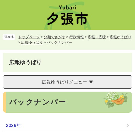
ペ
メ
ー
ニ
ジ
ュ
の
ー
先
を
頭
飛
トップページ
>
分類でさがす
>
行政情報
>
広報・広聴
>
広報ゆうばり
現在地
で
ば
>
広報ゆうばり
>
バックナンバー
す。
し
て
本
広報ゆうばり
文
へ
広報ゆうばりメニュー
本
バックナンバー
文
2026年