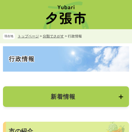
ペ
メ
ー
ニ
ジ
ュ
の
ー
先
を
頭
飛
トップページ
>
分類でさがす
>
行政情報
現在地
で
ば
す。
し
本
て
文
行政情報
本
文
へ
新着情報
市の紹介