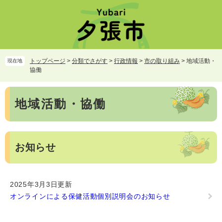
ペ
メ
ー
ニ
ジ
ュ
の
ー
先
を
頭
飛
トップページ
>
分類でさがす
>
行政情報
>
市の取り組み
>
地域活動・
現在地
で
ば
協働
す。
し
て
本
本
地域活動・協働
文
文
へ
お知らせ
2025年3月3日更新
オンラインによる保健活動個別説明会のお知らせ