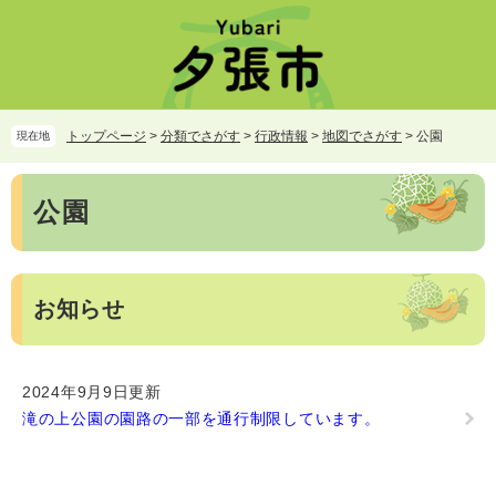
ペ
メ
ー
ニ
ジ
ュ
の
ー
先
を
頭
飛
トップページ
>
分類でさがす
>
行政情報
>
地図でさがす
>
公園
現在地
で
ば
す。
し
本
て
公園
文
本
文
へ
お知らせ
2024年9月9日更新
滝の上公園の園路の一部を通行制限しています。