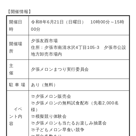
【開催情報】
開催日
令和8年6月21日（日曜日） 10時00分～15時
時
00分
夕張友酉市場
開催場
住所：夕張市南清水沢4丁目105-3 夕張市公設
所
地方卸売市場内
主
夕張メロンまつり実行委員会
催
駐 車 場
あり（無料）
🍈夕張メロン販売会
🍈夕張メロンの無料試食配布（先着2,000名
イベ
様）
ント内
🍈模擬競り体験会
🍈夕張メロンも当たるお楽しみ抽選会
容
🍈子どもメロン早食い競争