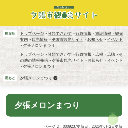
ペ
メ
ー
ニ
ジ
ュ
の
ー
先
を
頭
飛
トップページ
分類でさがす
行政情報
施設情報・観光
現在地
>
>
>
で
ば
案内
観光情報
夕張市観光サイト
お知らせ
イベント
>
>
>
>
す。
し
夕張メロンまつり
>
て
トップページ
分類でさがす
行政情報
広報・広聴
そ
>
>
>
>
本
の他の情報発信
夕張市観光サイト
お知らせ
イベント
>
>
>
文
夕張メロンまつり
>
へ
夕張メロンまつり
足あと
本
文
夕張メロンまつり
ページID：0009237
更新日：2026年6月2日更新