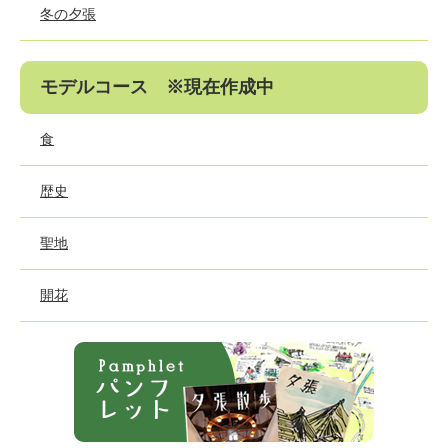
冬の夕張
モデルコース ※現在作成中
食
歴史
聖地
開花