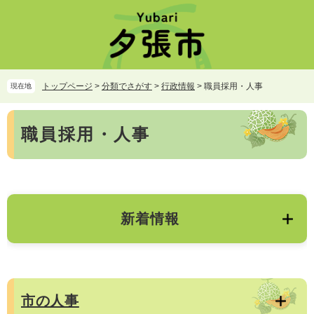
ペ
メ
ー
ニ
ジ
ュ
の
ー
先
を
頭
飛
トップページ
>
分類でさがす
>
行政情報
>
職員採用・人事
現在地
で
ば
す。
し
本
て
職員採用・人事
文
本
文
へ
新着情報
市の人事