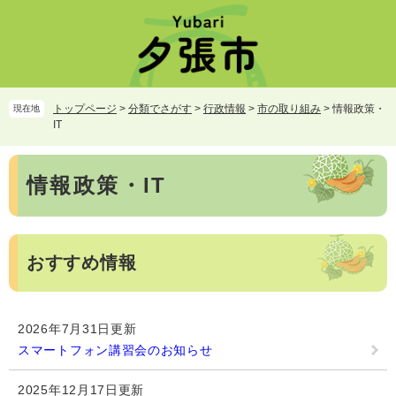
ペ
メ
ー
ニ
ジ
ュ
の
ー
先
を
頭
飛
トップページ
>
分類でさがす
>
行政情報
>
市の取り組み
>
情報政策・
現在地
で
ば
IT
す。
し
て
本
本
情報政策・IT
文
文
へ
おすすめ情報
2026年7月31日更新
スマートフォン講習会のお知らせ
2025年12月17日更新