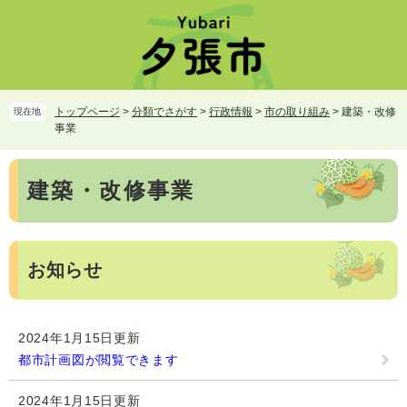
ペ
メ
ー
ニ
ジ
ュ
の
ー
先
を
頭
飛
トップページ
>
分類でさがす
>
行政情報
>
市の取り組み
>
建築・改修
現在地
で
ば
事業
す。
し
て
本
本
建築・改修事業
文
文
へ
お知らせ
2024年1月15日更新
都市計画図が閲覧できます
2024年1月15日更新