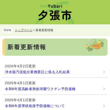
ペ
メ
ー
ニ
ジ
ュ
の
ー
先
を
頭
飛
トップページ
>
新着更新情報
現在地
で
ば
す。
し
本
て
新着更新情報
文
本
文
へ
2026年4月2日更新
浄水場汚泥処分業務委託に係る入札結果
2026年4月1日更新
令和8年度高齢者肺炎球菌ワクチン予防接種
2026年4月1日更新
令和8年度帯状疱疹予防接種について