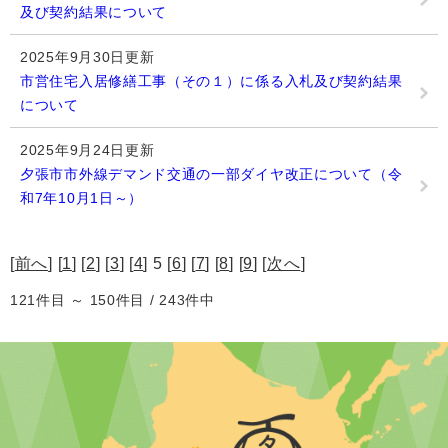
及び契約結果について
2025年9月30日更新
市営住宅入居修繕工事（その１）に係る入札及び契約結果
について
2025年9月24日更新
夕張市市外線デマンド交通の一部ダイヤ改正について（令
和7年10月1日～）
[
前へ
] [
1
] [
2
] [
3
] [
4
] 5 [
6
] [
7
] [
8
] [
9
] [
次へ
]
121件目 ～ 150件目 / 243件中