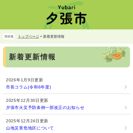
ペ
メ
ー
ニ
ジ
ュ
の
ー
先
を
頭
飛
トップページ
>
新着更新情報
現在地
で
ば
す。
し
本
て
新着更新情報
文
本
文
へ
2026年1月9日更新
市長コラム(令和6年度)
2025年12月30日更新
夕張市火災予防条例一部改正のお知らせ
2025年12月24日更新
山地災害危地区について