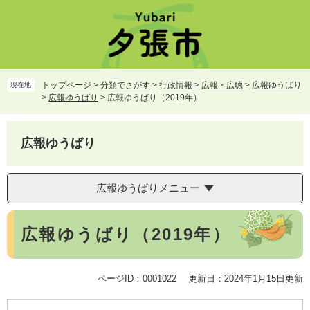
ペ
メ
ー
ニ
ジ
ュ
の
ー
先
を
頭
飛
トップページ
>
分類でさがす
>
行政情報
>
広報・広聴
>
広報ゆうばり
現在地
で
ば
>
広報ゆうばり
>
広報ゆうばり（2019年）
す。
し
て
本
広報ゆうばり
文
へ
広報ゆうばりメニュー
本
広報ゆうばり（2019年）
文
ページID：0001022
更新日：2024年1月15日更新