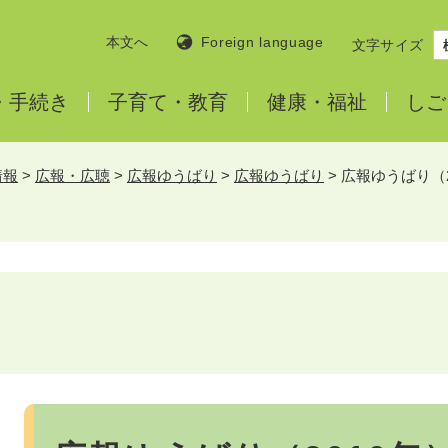
本文へ
Foreign language
文字サイズ
・
手続き
子育て・
教育
健康・
福祉
しご
情報
>
広報・広聴
>
広報ゆうばり
>
広報ゆうばり
>
広報ゆうばり（2
本
文