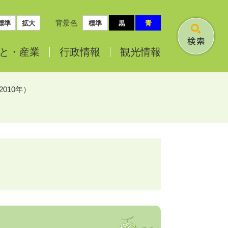
背景色
標準
拡大
標準
黒
青
検
と・
産業
行政情報
観光情報
索
010年）