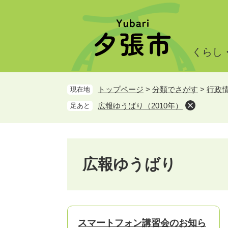
ペ
メ
ー
ニ
ジ
ュ
の
ー
くらし
先
を
頭
飛
で
ば
トップページ
>
分類でさがす
>
行政
現在地
す。
し
て
広報ゆうばり（2010年）
足あと
本
文
へ
広報ゆうばり
スマートフォン講習会のお知ら