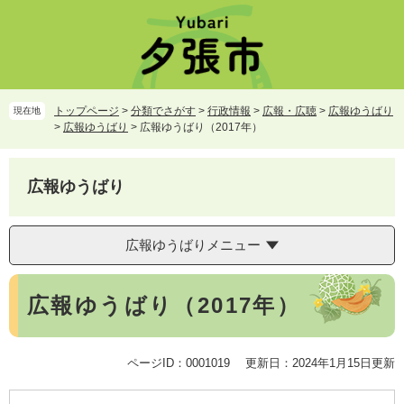
ペ
メ
ー
ニ
ジ
ュ
の
ー
先
を
頭
飛
トップページ
>
分類でさがす
>
行政情報
>
広報・広聴
>
広報ゆうばり
現在地
で
ば
>
広報ゆうばり
>
広報ゆうばり（2017年）
す。
し
て
本
広報ゆうばり
文
へ
広報ゆうばりメニュー
本
広報ゆうばり（2017年）
文
ページID：0001019
更新日：2024年1月15日更新