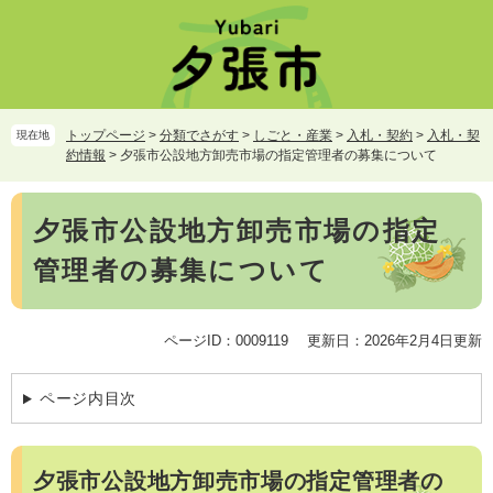
ペ
メ
ー
ニ
ジ
ュ
の
ー
先
を
頭
飛
トップページ
>
分類でさがす
>
しごと・産業
>
入札・契約
>
入札・契
現在地
で
ば
約情報
>
夕張市公設地方卸売市場の指定管理者の募集について
す。
し
て
本
本
夕張市公設地方卸売市場の指定
文
文
管理者の募集について
へ
ページID：0009119
更新日：2026年2月4日更新
ページ内目次
夕張市公設地方卸売市場の指定管理者の