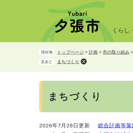
ペ
メ
ー
ニ
ジ
ュ
の
ー
くらし
先
を
頭
飛
で
ば
トップページ
>
計画
>
市の取り組み
現在地
す。
し
て
まちづくり
足あと
本
文
へ
本
文
まちづくり
2026年7月28日更新
総合計画等策