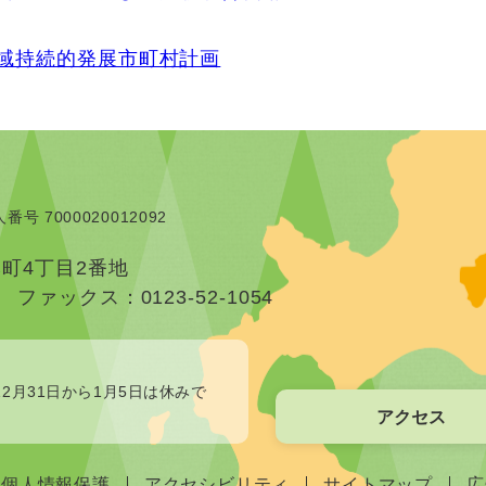
域持続的発展市町村計画
番号 7000020012092
本町4丁目2番地
）
ファックス：0123-52-1054
2月31日から1月5日は休みで
アクセス
個人情報保護
アクセシビリティ
サイトマップ
広