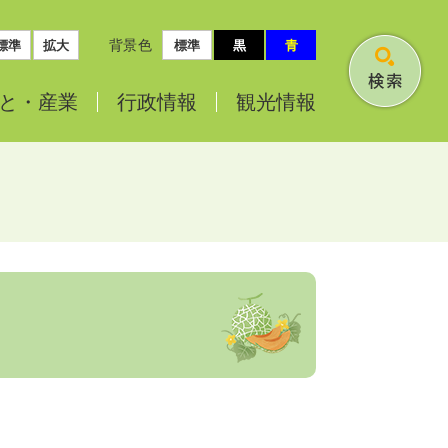
背景色
標準
拡大
標準
黒
青
検
と・
産業
行政情報
観光情報
索