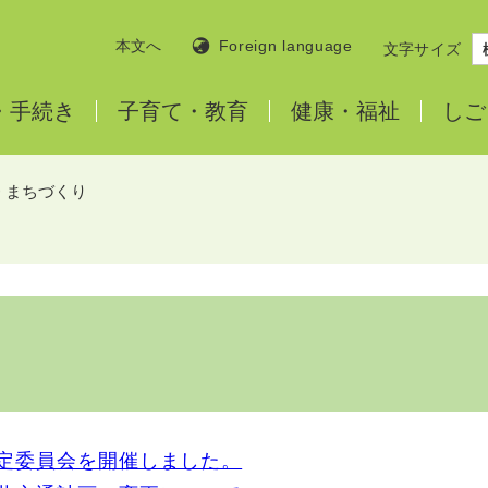
本文へ
Foreign language
文字サイズ
・
手続き
子育て・
教育
健康・
福祉
しご
>
まちづくり
定委員会を開催しました。