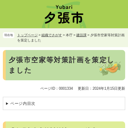
ペ
メ
ー
ニ
ジ
ュ
の
ー
先
を
頭
飛
トップページ
>
組織でさがす
>
本庁
>
建設課
>
夕張市空家等対策計画
現在地
で
ば
を策定しました
す。
し
て
本
本
夕張市空家等対策計画を策定し
文
文
ました
へ
ページID：0001334
更新日：2024年1月15日更新
ページ内目次