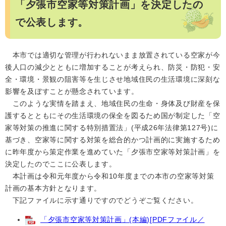
「夕張市空家等対策計画」を決定したの
で公表します。
本市では適切な管理が行われないまま放置されている空家が今
後人口の減少とともに増加することが考えられ、防災・防犯・安
全・環境・景観の阻害等を生じさせ地域住民の生活環境に深刻な
影響を及ぼすことが懸念されています。
このような実情を踏まえ、地域住民の生命・身体及び財産を保
護するとともにその生活環境の保全を図るため国が制定した「空
家等対策の推進に関する特別措置法」(平成26年法律第127号)に
基づき、空家等に関する対策を総合的かつ計画的に実施するため
に昨年度から策定作業を進めていた「夕張市空家等対策計画」を
決定したのでここに公表します。
本計画は令和元年度から令和10年度までの本市の空家等対策
計画の基本方針となります。
下記ファイルに示す通りですのでどうぞご覧ください。
「夕張市空家等対策計画」(本編)[PDFファイル／