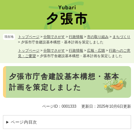
ペ
メ
ー
ニ
ジ
ュ
の
ー
先
を
頭
飛
トップページ
>
分類でさがす
>
行政情報
>
市の取り組み
>
まちづくり
現在地
で
ば
>
夕張市庁舎建設基本構想・基本計画を策定しました
す。
し
トップページ
>
分類でさがす
>
行政情報
>
広報・広聴
>
行政へのご意
て
見・ご要望
>
夕張市庁舎建設基本構想・基本計画を策定しました
本
文
本
へ
夕張市庁舎建設基本構想・基本
文
計画を策定しました
ページID：0001333
更新日：2025年10月6日更新
ページ内目次