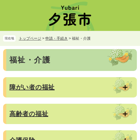
ペ
メ
ー
ニ
ジ
ュ
の
ー
先
を
頭
飛
トップページ
>
申請・手続き
>
福祉・介護
現在地
で
ば
す。
し
本
て
福祉・介護
文
本
文
へ
障がい者の福祉
高齢者の福祉