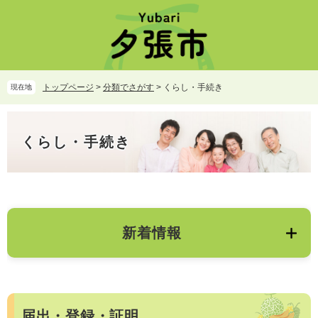
ペ
メ
ー
ニ
ジ
ュ
の
ー
先
を
頭
飛
トップページ
>
分類でさがす
>
くらし・手続き
現在地
で
ば
す。
し
本
て
文
くらし・手続き
本
文
へ
新着情報
届出・登録・証明