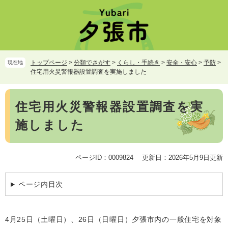
ペ
メ
ー
ニ
ジ
ュ
の
ー
先
を
頭
飛
トップページ
>
分類でさがす
>
くらし・手続き
>
安全・安心
>
予防
>
現在地
で
ば
住宅用火災警報器設置調査を実施しました
す。
し
て
本
本
住宅用火災警報器設置調査を実
文
文
施しました
へ
ページID：0009824
更新日：2026年5月9日更新
ページ内目次
4月25日（土曜日）、26日（日曜日）夕張市内の一般住宅を対象