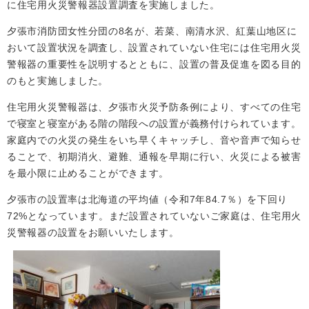
に住宅用火災警報器設置調査を実施しました。
夕張市消防団女性分団の8名が、若菜、南清水沢、紅葉山地区に
おいて設置状況を調査し、設置されていない住宅には住宅用火災
警報器の重要性を説明するとともに、設置の普及促進を図る目的
のもと実施しました。
住宅用火災警報器は、夕張市火災予防条例により、すべての住宅
で寝室と寝室がある階の階段への設置が義務付けられています。
家庭内での火災の発生をいち早くキャッチし、音や音声で知らせ
ることで、初期消火、避難、通報を早期に行い、火災による被害
を最小限に止めることができます。
夕張市の設置率は北海道の平均値（令和7年84.7％）を下回り
72%となっています。まだ設置されていないご家庭は、住宅用火
災警報器の設置をお願いいたします。