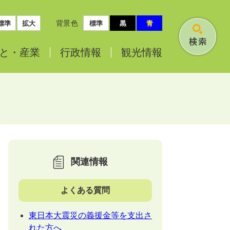
背景色
標準
拡大
標準
黒
青
検
と・
産業
行政情報
観光情報
索
関連情報
よくある質問
東日本大震災の義援金等を支出さ
れた方へ