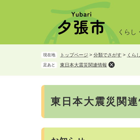
ペ
メ
ー
ニ
ジ
ュ
の
ー
くらし
先
を
頭
飛
で
ば
トップページ
>
分類でさがす
>
くら
現在地
す。
し
て
東日本大震災関連情報
足あと
本
文
へ
本
文
東日本大震災関連