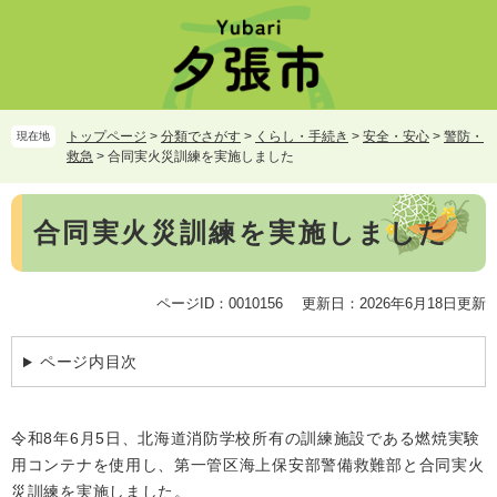
ペ
メ
ー
ニ
ジ
ュ
の
ー
先
を
頭
飛
トップページ
>
分類でさがす
>
くらし・手続き
>
安全・安心
>
警防・
現在地
で
ば
救急
>
合同実火災訓練を実施しました
す。
し
て
本
本
合同実火災訓練を実施しました
文
文
へ
ページID：0010156
更新日：2026年6月18日更新
ページ内目次
令和8年6月5日、北海道消防学校所有の訓練施設である燃焼実験
用コンテナを使用し、第一管区海上保安部警備救難部と合同実火
災訓練を実施しました。