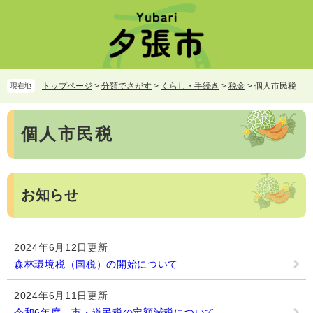
ペ
メ
ー
ニ
ジ
ュ
の
ー
先
を
頭
飛
トップページ
>
分類でさがす
>
くらし・手続き
>
税金
>
個人市民税
現在地
で
ば
す。
し
本
て
個人市民税
文
本
文
へ
お知らせ
2024年6月12日更新
森林環境税（国税）の開始について
2024年6月11日更新
令和6年度 市・道民税の定額減税について