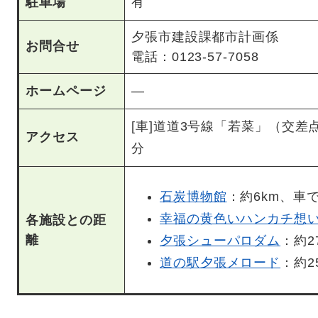
駐車場
有
夕張市建設課都市計画係
お問合せ
電話：0123-57-7058
ホームページ
―
[車]道道3号線「若菜」（交差
アクセス
分
石炭博物館
：約6km、車
幸福の黄色いハンカチ想
各施設との距
離
夕張シューパロダム
：約2
道の駅夕張メロード
：約2