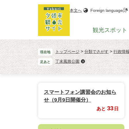
ペ
メ
ー
ニ
本文へ
Foreign language
ジ
ュ
の
ー
観光
スポット
先
を
頭
飛
で
ば
>
>
す。
し
トップページ
分類でさがす
行政情
現在地
て
丁未風致公園
足あと
本
文
へ
スマートフォン講習会のお知ら
せ（9月9日開催分）
33
あと
日