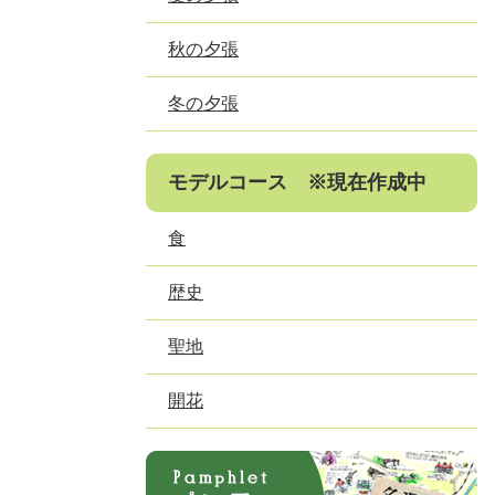
秋の夕張
冬の夕張
モデルコース ※現在作成中
食
歴史
聖地
開花