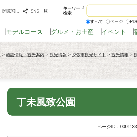
Google
キーワード
閲覧補助
SNS一覧
検索
カ
すべて
ページ
PD
ス
タ
モデル
コース
グルメ・
お土産
イベント
ム
検
索
>
>
>
>
>
報
施設情報・観光案内
観光情報
夕張市観光サイト
観光情報
本
文
丁未風致公園
ページID：0001183