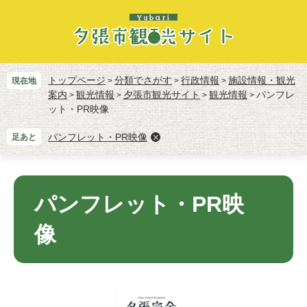
ペ
メ
ー
ニ
ジ
ュ
の
ー
先
を
頭
飛
トップページ
分類でさがす
行政情報
施設情報・観光
現在地
>
>
>
で
ば
案内
観光情報
夕張市観光サイト
観光情報
パンフレ
>
>
>
>
す。
し
ット・PR映像
て
本
パンフレット・PR映像
足あと
文
へ
本
文
パンフレット・PR映
像