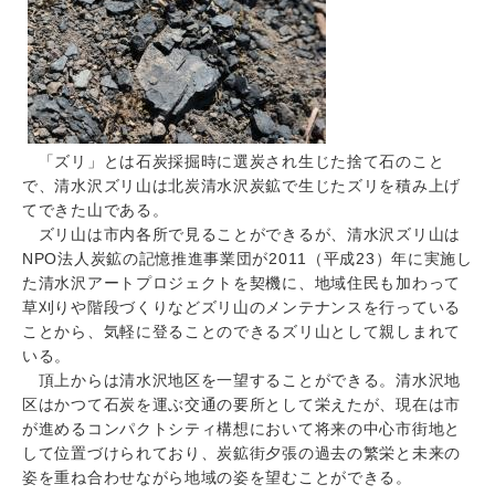
「ズリ」とは石炭採掘時に選炭され生じた捨て石のこと
で、清水沢ズリ山は北炭清水沢炭鉱で生じたズリを積み上げ
てできた山である。
ズリ山は市内各所で見ることができるが、清水沢ズリ山は
NPO法人炭鉱の記憶推進事業団が2011（平成23）年に実施し
た清水沢アートプロジェクトを契機に、地域住民も加わって
草刈りや階段づくりなどズリ山のメンテナンスを行っている
ことから、気軽に登ることのできるズリ山として親しまれて
いる。
頂上からは清水沢地区を一望することができる。清水沢地
区はかつて石炭を運ぶ交通の要所として栄えたが、現在は市
が進めるコンパクトシティ構想において将来の中心市街地と
して位置づけられており、炭鉱街夕張の過去の繁栄と未来の
姿を重ね合わせながら地域の姿を望むことができる。