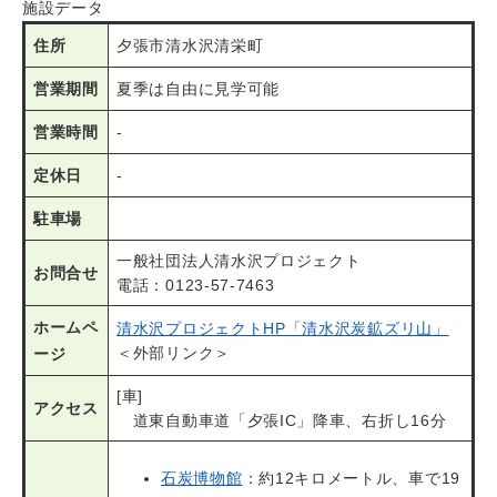
施設データ
住所
夕張市清水沢清栄町
営業期間
夏季は自由に見学可能
営業時間
-
定休日
-
駐車場
一般社団法人清水沢プロジェクト
お問合せ
電話：0123-57-7463
ホームペ
清水沢プロジェクトHP「清水沢炭鉱ズリ山」
＜外部リンク＞
ージ
[車]
アクセス
道東自動車道「夕張IC」降車、右折し16分
石炭博物館
：約12キロメートル、車で19