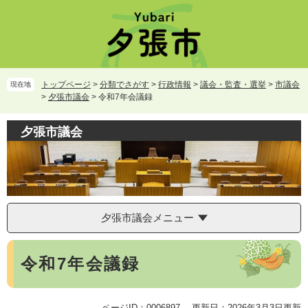
ペ
メ
ー
ニ
ジ
ュ
の
ー
先
を
頭
飛
トップページ
>
分類でさがす
>
行政情報
>
議会・監査・選挙
>
市議会
現在地
で
ば
>
夕張市議会
>
令和7年会議録
す。
し
て
夕張市議会
本
文
へ
夕張市議会メニュー
本
令和7年会議録
文
ページID：0006897
更新日：2026年3月3日更新