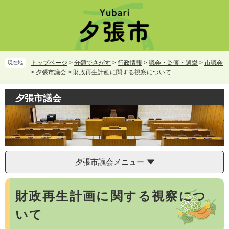
ペ
メ
ー
ニ
ジ
ュ
の
ー
先
を
頭
飛
トップページ
>
分類でさがす
>
行政情報
>
議会・監査・選挙
>
市議会
現在地
で
ば
>
夕張市議会
>
財政再生計画に関する視察について
す。
し
て
夕張市議会
本
文
へ
夕張市議会メニュー
本
財政再生計画に関する視察につ
文
いて