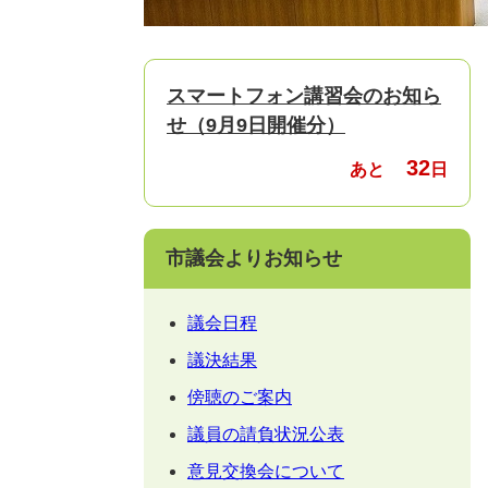
スマートフォン講習会のお知ら
せ（9月9日開催分）
32
あと
日
市議会よりお知らせ
議会日程
議決結果
傍聴のご案内
議員の請負状況公表
意見交換会について