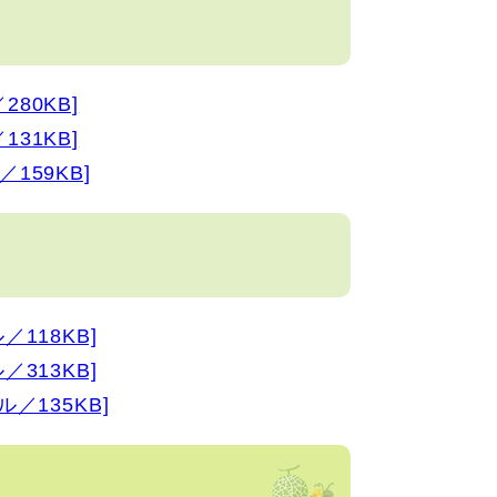
80KB]
31KB]
159KB]
118KB]
313KB]
／135KB]