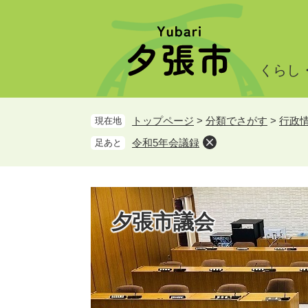
ペ
メ
ー
ニ
ジ
ュ
の
ー
くらし
先
を
頭
飛
で
ば
トップページ
>
分類でさがす
>
行政
現在地
す。
し
て
令和5年会議録
足あと
本
文
へ
夕張市議会