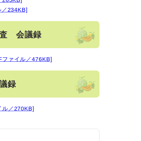
65KB]
234KB]
審査 会議録
ファイル／476KB]
議録
ル／270KB]