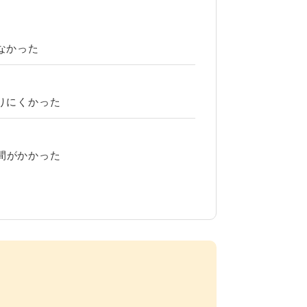
なかった
？
りにくかった
間がかかった