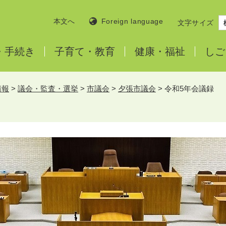
本文へ
Foreign language
文字サイズ
・
手続き
子育て・
教育
健康・
福祉
しご
情報
>
議会・監査・選挙
>
市議会
>
夕張市議会
>
令和5年会議録