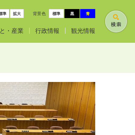
背景色
標準
拡大
標準
黒
青
検
と・
産業
行政情報
観光情報
索