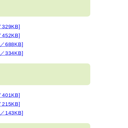
29KB]
52KB]
688KB]
334KB]
01KB]
15KB]
143KB]