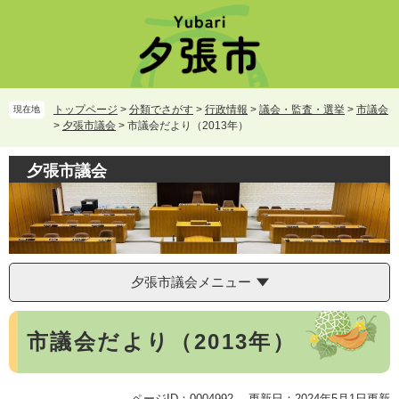
ペ
メ
ー
ニ
ジ
ュ
の
ー
先
を
頭
飛
トップページ
>
分類でさがす
>
行政情報
>
議会・監査・選挙
>
市議会
現在地
で
ば
>
夕張市議会
>
市議会だより（2013年）
す。
し
て
夕張市議会
本
文
へ
夕張市議会メニュー
本
市議会だより（2013年）
文
ページID：0004992
更新日：2024年5月1日更新