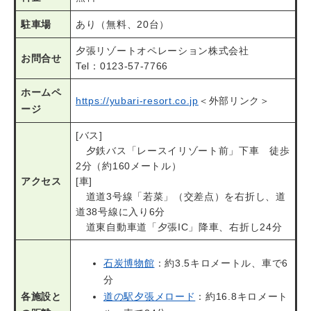
駐車場
あり（無料、20台）
夕張リゾートオペレーション株式会社
お問合せ
Tel：0123-57-7766
ホームペ
https://yubari-resort.co.jp
＜外部リンク＞
ージ
[バス]
夕鉄バス「レースイリゾート前」下車 徒歩
2分（約160メートル）
アクセス
[車]
道道3号線「若菜」（交差点）を右折し、道
道38号線に入り6分
道東自動車道「夕張IC」降車、右折し24分
石炭博物館
：約3.5キロメートル、車で6
分
各施設と
道の駅夕張メロード
：約16.8キロメート