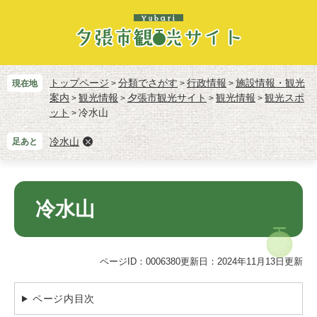
ペ
メ
ー
ニ
ジ
ュ
の
ー
先
を
頭
飛
トップページ
分類でさがす
行政情報
施設情報・観光
現在地
>
>
>
で
ば
案内
観光情報
夕張市観光サイト
観光情報
観光スポ
>
>
>
>
す。
し
ット
冷水山
>
て
本
冷水山
足あと
文
へ
本
文
冷水山
ページID：0006380
更新日：2024年11月13日更新
ページ内目次