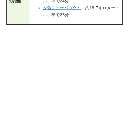
の距離
ル、車で24分
夕張シューパロダム
：約18.7キロメート
ル、車で26分