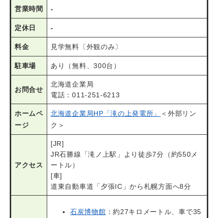
営業時間
-
定休日
-
料金
見学無料〔外観のみ〕
駐車場
あり（無料、300台）
北海道企業局
お問合せ
電話：011-251-6213
ホームペ
北海道企業局HP「滝の上発電所」
＜外部リン
ージ
ク＞
[JR]
JR石勝線「滝ノ上駅」より徒歩7分（約550メ
アクセス
ートル）
[車]
道東自動車道「夕張IC」から札幌方面へ8分
石炭博物館
：約27キロメートル、車で35