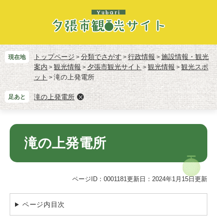
ペ
メ
ー
ニ
ジ
ュ
の
ー
先
を
頭
飛
トップページ
分類でさがす
行政情報
施設情報・観光
現在地
>
>
>
で
ば
案内
観光情報
夕張市観光サイト
観光情報
観光スポ
>
>
>
>
す。
し
ット
滝の上発電所
>
て
本
滝の上発電所
足あと
文
へ
本
文
滝の上発電所
ページID：0001181
更新日：2024年1月15日更新
ページ内目次