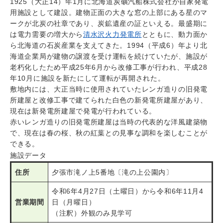
1925（大正14）年1月に北海道炭礦汽船株式会社が自家発電
用施設として建設。建物正面の大きな窓の上部にある星のマ
ークが北炭の社章であり、炭鉱遺産の証といえる。最盛期に
は電力需要の増大から
清水沢火力発電所
とともに、動力面か
ら北海道の石炭産業を支えてきた。1994（平成6）年より北
海道企業局が建物の譲渡を受け運転を続けていたが、施設が
老朽化したため平成25年6月から改修工事が行われ、平成28
年10月に施設を新たにして運転が再開された。
敷地内には、大正当時に使用されていたレンガ造りの旧発電
所建屋と改修工事で建てられた白色の新発電所建屋があり、
現在は新発電所建屋で発電が行われている。
赤いレンガ造りの旧発電所建屋は当時の代表的な洋風建築物
で、現在は春の桜、秋の紅葉との見事な調和を楽しむことが
できる。
施設データ
住所
夕張市滝ノ上5番地〔滝の上公園内〕
令和6年4月27日（土曜日）から令和6年11月4
営業期間
日（月曜日）
（注釈）外観のみ見学可