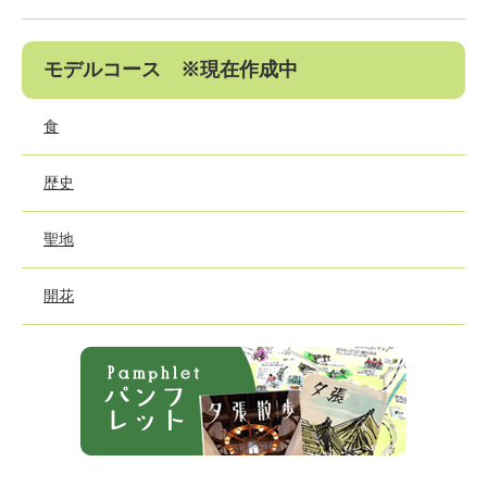
モデルコース ※現在作成中
食
歴史
聖地
開花