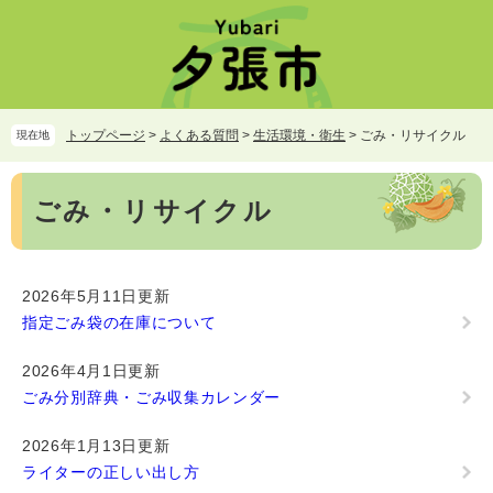
ペ
メ
ー
ニ
ジ
ュ
の
ー
先
を
頭
飛
トップページ
>
よくある質問
>
生活環境・衛生
>
ごみ・リサイクル
現在地
で
ば
す。
し
本
て
ごみ・リサイクル
文
本
文
へ
2026年5月11日更新
指定ごみ袋の在庫について
2026年4月1日更新
ごみ分別辞典・ごみ収集カレンダー
2026年1月13日更新
ライターの正しい出し方