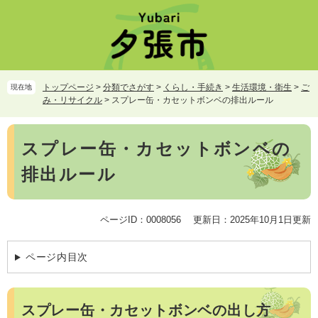
ペ
メ
ー
ニ
ジ
ュ
の
ー
先
を
頭
飛
トップページ
>
分類でさがす
>
くらし・手続き
>
生活環境・衛生
>
ご
現在地
で
ば
み・リサイクル
>
スプレー缶・カセットボンベの排出ルール
す。
し
て
本
本
スプレー缶・カセットボンベの
文
文
排出ルール
へ
ページID：0008056
更新日：2025年10月1日更新
ページ内目次
スプレー缶・カセットボンベの出し方