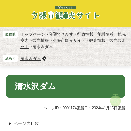
ペ
メ
ー
ニ
ジ
ュ
の
ー
先
を
頭
飛
トップページ
分類でさがす
行政情報
施設情報・観光
現在地
>
>
>
で
ば
案内
観光情報
夕張市観光サイト
観光情報
観光スポ
>
>
>
>
す。
し
ット
清水沢ダム
>
て
本
清水沢ダム
足あと
文
へ
本
文
清水沢ダム
ページID：0001174
更新日：2024年1月15日更新
ページ内目次