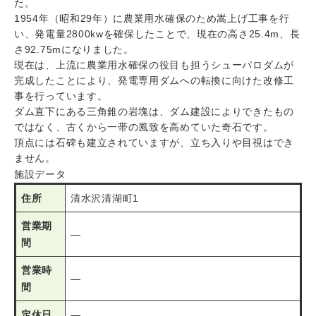
た。
1954年（昭和29年）に農業用水確保のため嵩上げ工事を行
い、発電量2800kwを確保したことで、現在の高さ25.4m、長
さ92.75mになりました。
現在は、上流に農業用水確保の役目も担うシューパロダムが
完成したことにより、発電専用ダムへの転換に向けた改修工
事を行っています。
ダム直下にある三角錐の岩塊は、ダム建設によりできたもの
ではなく、古くから一帯の風致を高めていた奇石です。
頂点には石碑も建立されていますが、立ち入りや目視はでき
ません。
施設データ
住所
清水沢清湖町1
営業期
―
間
営業時
―
間
定休日
―