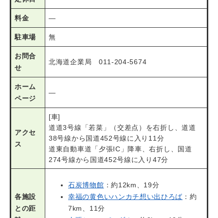
料金
―
駐車場
無
お問合
北海道企業局 011-204-5674
せ
ホーム
―
ページ
[車]
道道3号線「若菜」（交差点）を右折し、道道
アクセ
38号線から国道452号線に入り11分
ス
道東自動車道「夕張IC」降車、右折し、国道
274号線から国道452号線に入り47分
石炭博物館
：約12km、19分
各施設
幸福の黄色いハンカチ想い出ひろば
：約
との距
7km、11分