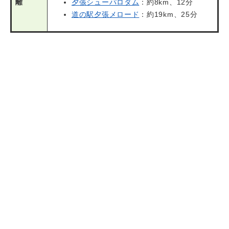
離
夕張シューパロダム
：約8km、12分
道の駅夕張メロード
：約19km、25分