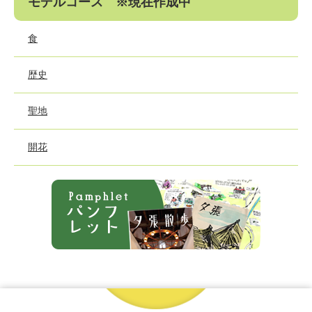
モデルコース ※現在作成中
食
歴史
聖地
開花