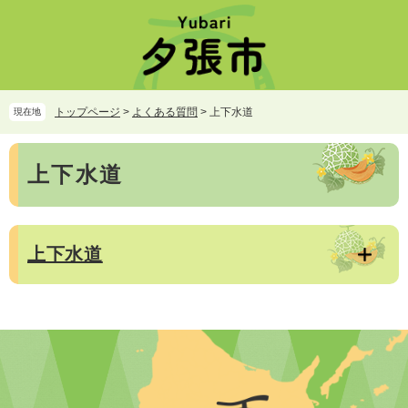
ペ
メ
ー
ニ
ジ
ュ
の
ー
先
を
頭
飛
トップページ
>
よくある質問
>
上下水道
現在地
で
ば
す。
し
本
て
上下水道
文
本
文
へ
上下水道