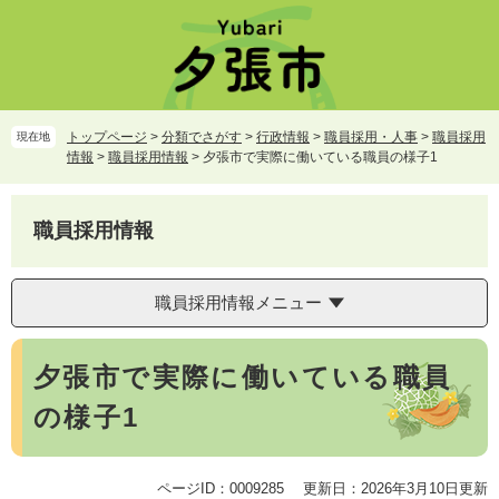
ペ
メ
ー
ニ
ジ
ュ
の
ー
先
を
頭
飛
トップページ
>
分類でさがす
>
行政情報
>
職員採用・人事
>
職員採用
現在地
で
ば
情報
>
職員採用情報
>
夕張市で実際に働いている職員の様子1
す。
し
て
本
職員採用情報
文
へ
職員採用情報メニュー
本
夕張市で実際に働いている職員
文
の様子1
ページID：0009285
更新日：2026年3月10日更新