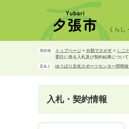
ペ
メ
ー
ニ
ジ
ュ
の
ー
くらし
先
を
頭
飛
で
ば
トップページ
>
分類でさがす
>
しご
現在地
す。
し
委託に係る入札及び契約結果について
て
本
ゆうばり文化スポーツセンター照明改
足あと
文
へ
入札・契約情報