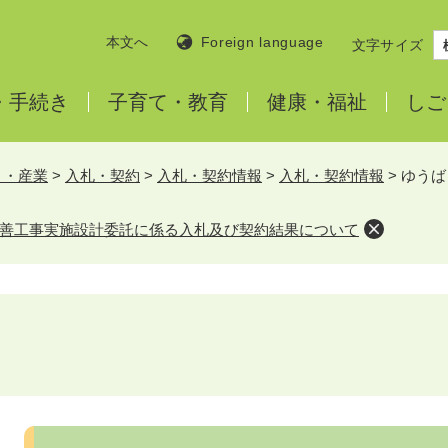
本文へ
Foreign language
文字サイズ
・
手続き
子育て・
教育
健康・
福祉
しご
と・産業
>
入札・契約
>
入札・契約情報
>
入札・契約情報
>
ゆうば
善工事実施設計委託に係る入札及び契約結果について
本