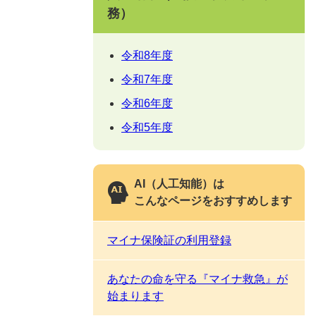
務）
令和8年度
令和7年度
令和6年度
令和5年度
AI（人工知能）は
こんなページをおすすめします
マイナ保険証の利用登録
あなたの命を守る『マイナ救急』が
始まります