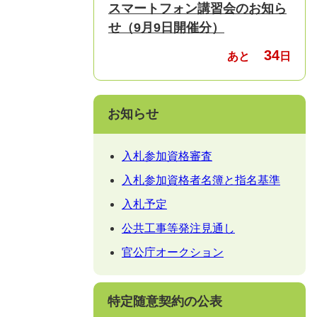
スマートフォン講習会のお知ら
せ（9月9日開催分）
34
あと
日
お知らせ
入札参加資格審査
入札参加資格者名簿と指名基準
入札予定
公共工事等発注見通し
官公庁オークション
特定随意契約の公表