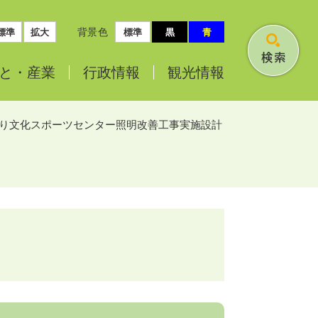
背景色
標準
拡大
標準
黒
青
検
と・
産業
行政情報
観光情報
索
り文化スポーツセンター照明改善工事実施設計