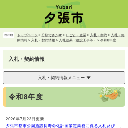
ペ
メ
ー
ニ
ジ
ュ
の
ー
先
を
頭
飛
トップページ
>
分類でさがす
>
しごと・産業
>
入札・契約
>
入札・契
現在地
で
ば
約情報
>
入札・契約情報
>
入札結果（建設工事等）
>
令和8年度
す。
し
て
本
入札・契約情報
文
へ
入札・契約情報メニュー
本
令和8年度
文
2026年7月23日更新
夕張市都市公園施設長寿命化計画策定業務に係る入札及び