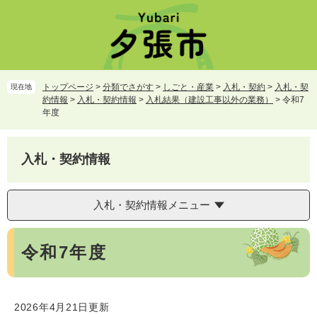
ペ
メ
ー
ニ
ジ
ュ
の
ー
先
を
頭
飛
トップページ
>
分類でさがす
>
しごと・産業
>
入札・契約
>
入札・契
現在地
で
ば
約情報
>
入札・契約情報
>
入札結果（建設工事以外の業務）
>
令和7
す。
し
年度
て
本
文
入札・契約情報
へ
入札・契約情報メニュー
本
令和7年度
文
2026年4月21日更新