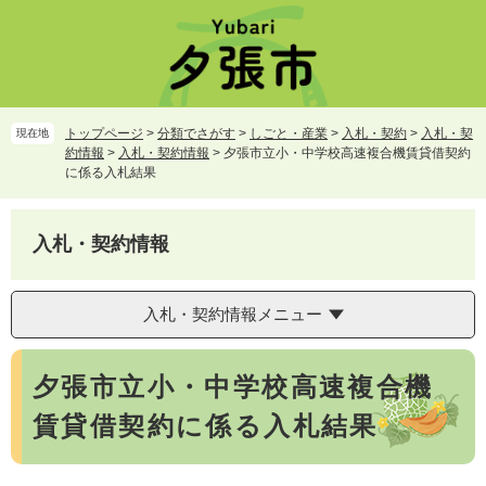
ペ
メ
ー
ニ
ジ
ュ
の
ー
先
を
頭
飛
トップページ
>
分類でさがす
>
しごと・産業
>
入札・契約
>
入札・契
現在地
で
ば
約情報
>
入札・契約情報
>
夕張市立小・中学校高速複合機賃貸借契約
す。
し
に係る入札結果
て
本
文
入札・契約情報
へ
入札・契約情報メニュー
本
夕張市立小・中学校高速複合機
文
賃貸借契約に係る入札結果