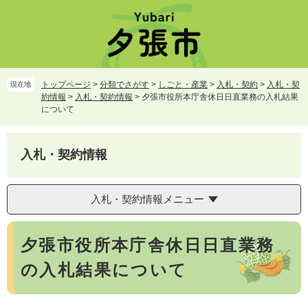
ペ
メ
ー
ニ
ジ
ュ
の
ー
先
を
頭
飛
トップページ
>
分類でさがす
>
しごと・産業
>
入札・契約
>
入札・契
現在地
で
ば
約情報
>
入札・契約情報
>
夕張市役所本庁舎休日日直業務の入札結果
す。
し
について
て
本
文
入札・契約情報
へ
入札・契約情報メニュー
本
夕張市役所本庁舎休日日直業務
文
の入札結果について