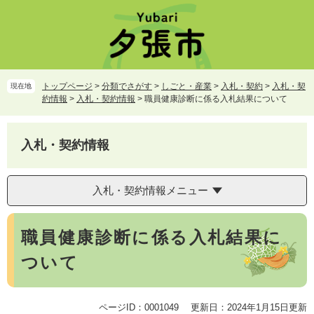
ペ
メ
ー
ニ
ジ
ュ
の
ー
先
を
頭
飛
トップページ
>
分類でさがす
>
しごと・産業
>
入札・契約
>
入札・契
現在地
で
ば
約情報
>
入札・契約情報
>
職員健康診断に係る入札結果について
す。
し
て
本
入札・契約情報
文
へ
入札・契約情報メニュー
本
職員健康診断に係る入札結果に
文
ついて
ページID：0001049
更新日：2024年1月15日更新